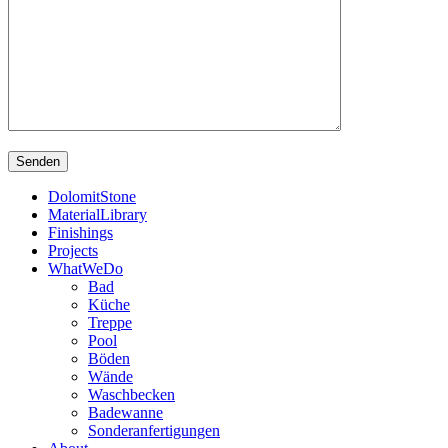
DolomitStone
MaterialLibrary
Finishings
Projects
WhatWeDo
Bad
Küche
Treppe
Pool
Böden
Wände
Waschbecken
Badewanne
Sonderanfertigungen