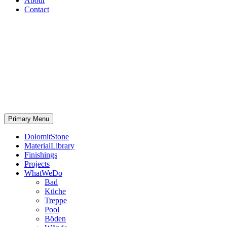
About
Contact
Primary Menu
DolomitStone
MaterialLibrary
Finishings
Projects
WhatWeDo
Bad
Küche
Treppe
Pool
Böden