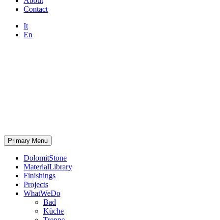
About
Contact
It
En
Primary Menu
DolomitStone
MaterialLibrary
Finishings
Projects
WhatWeDo
Bad
Küche
Treppe