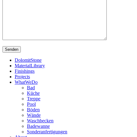
DolomitStone
MaterialLibrary
Finishings
Projects
WhatWeDo
Bad
Küche
Treppe
Pool
Böden
Wände
Waschbecken
Badewanne
Sonderanfertigungen