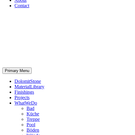
About
Contact
Primary Menu
DolomitStone
MaterialLibrary
Finishings
Projects
WhatWeDo
Bad
Küche
Treppe
Pool
Böden