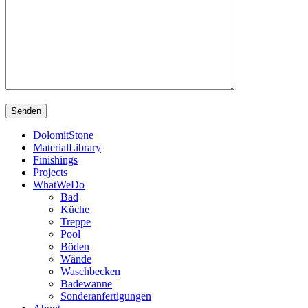
DolomitStone
MaterialLibrary
Finishings
Projects
WhatWeDo
Bad
Küche
Treppe
Pool
Böden
Wände
Waschbecken
Badewanne
Sonderanfertigungen