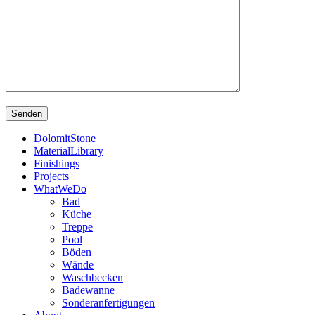
DolomitStone
MaterialLibrary
Finishings
Projects
WhatWeDo
Bad
Küche
Treppe
Pool
Böden
Wände
Waschbecken
Badewanne
Sonderanfertigungen