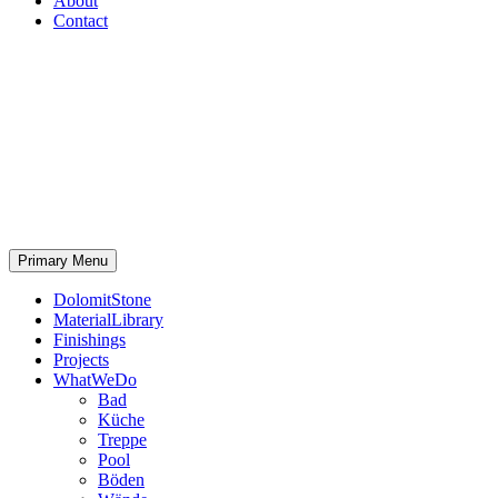
About
Contact
Primary Menu
DolomitStone
MaterialLibrary
Finishings
Projects
WhatWeDo
Bad
Küche
Treppe
Pool
Böden