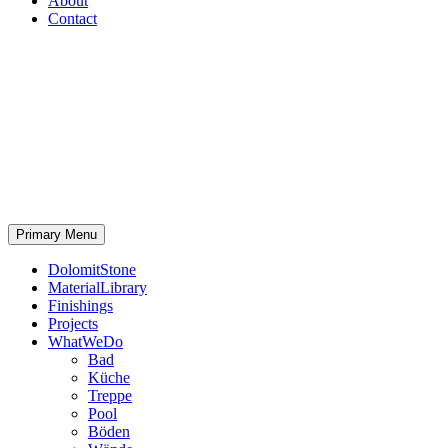
About
Contact
Primary Menu
DolomitStone
MaterialLibrary
Finishings
Projects
WhatWeDo
Bad
Küche
Treppe
Pool
Böden