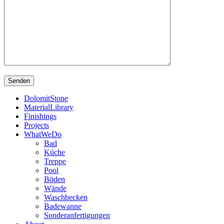
DolomitStone
MaterialLibrary
Finishings
Projects
WhatWeDo
Bad
Küche
Treppe
Pool
Böden
Wände
Waschbecken
Badewanne
Sonderanfertigungen