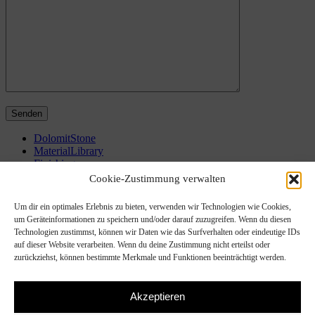
DolomitStone
MaterialLibrary
Finishings
Projects
Cookie-Zustimmung verwalten
WhatWeDo
Bad
Um dir ein optimales Erlebnis zu bieten, verwenden wir Technologien wie Cookies,
Küche
um Geräteinformationen zu speichern und/oder darauf zuzugreifen. Wenn du diesen
Treppe
Technologien zustimmst, können wir Daten wie das Surfverhalten oder eindeutige IDs
Pool
auf dieser Website verarbeiten. Wenn du deine Zustimmung nicht erteilst oder
Böden
zurückziehst, können bestimmte Merkmale und Funktionen beeinträchtigt werden.
Wände
Waschbecken
Badewanne
Akzeptieren
Sonderanfertigungen