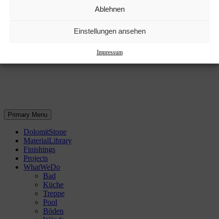
About
Ablehnen
Contact
Einstellungen ansehen
Impressum
Primary Menu
DolomitStone
MaterialLibrary
Finishings
Projects
WhatWeDo
Bad
Küche
Treppe
Pool
Böden