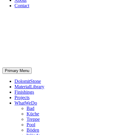
About
Contact
Primary Menu
DolomitStone
MaterialLibrary
Finishings
Projects
WhatWeDo
Bad
Küche
Treppe
Pool
Böden