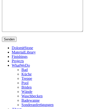
DolomitStone
MaterialLibrary
Finishings
Projects
WhatWeDo
Bad
Küche
Treppe
Pool
Böden
Wände
Waschbecken
Badewanne
Sonderanfertigungen